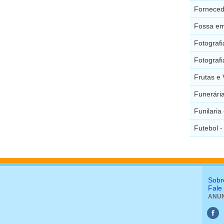
Forneced
Fossa em
Fotografi
Fotograf
Frutas e 
Funerária
Funilaria
Futebol -
Sobr
Fale
ANUN