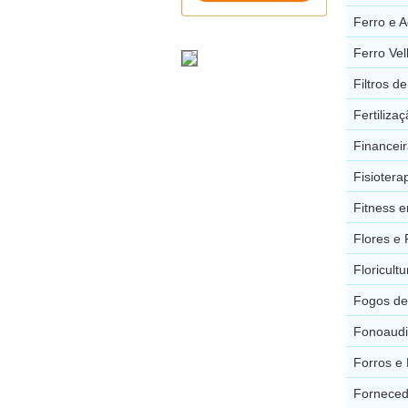
Ferro e 
Ferro Vel
Filtros d
Fertiliz
Financeir
Fisiotera
Fitness e
Flores e 
Floricult
Fogos de 
Fonoaudi
Forros e 
Forneced