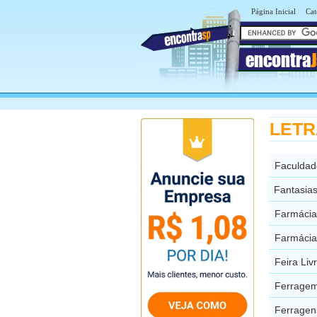
Página Inicial
Cat
encontra
LETRA
Faculdad
Fantasias
Farmácia
Farmácia
Feira Liv
Ferragem
Ferragen